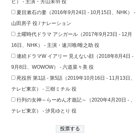
ビ） - 主演・芳山未羽 役
夏目漱石の妻（2016年9月24日 - 10月15日、NHK） -
山田房子 役 / ナレーション
土曜時代ドラマ アシガール（2017年9月23日 - 12月
16日、NHK） - 主演・速川唯/唯之助 役
連続ドラマW イアリー 見えない顔（2018年8月4日 -
9月8日、WOWOW） - 六道菜々美 役
死役所 第1話 - 第5話（2019年10月16日 - 11月13日、
テレビ東京） - 三樹ミチル 役
行列の女神～らーめん才遊記～（2020年4月20日 - 、
テレビ東京） - 汐見ゆとり 役