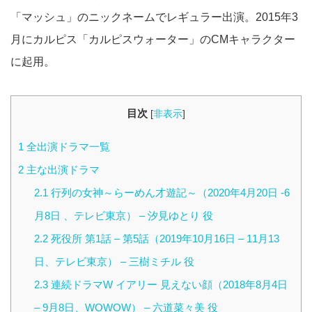
「マッシュ」のニックネームでレギュラー出演。2015年3
月にカルピス「カルピスウォーター」のCMキャラクター
に起用。
目次
[
非表示
]
1
全出演ドラマ一覧
2
主な出演ドラマ
2.1
行列の女神～らーめん才遊記～（2020年4月20日 -6
月8日 、テレビ東京） – 汐見ゆとり 役
2.2
死役所 第1話 – 第5話（2019年10月16日 – 11月13
日、テレビ東京） – 三樹ミチル 役
2.3
連続ドラマW イアリー 見えない顔（2018年8月4日
– 9月8日、WOWOW） – 六道菜々美 役