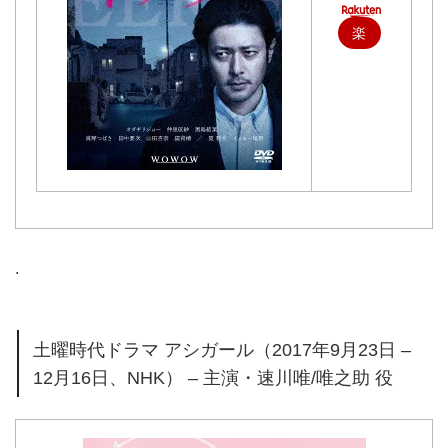
楽
天
で
購
入
.
土曜時代ドラマ アシガール（2017年9月23日 –
12月16日、NHK） – 主演・速川唯/唯之助 役