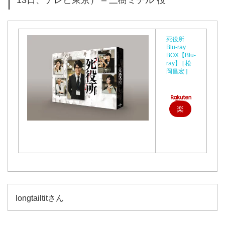
死役所
Blu-ray
BOX【Blu-
ray】 [ 松
岡昌宏 ]
楽
天
で
購
入
longtailtitさん