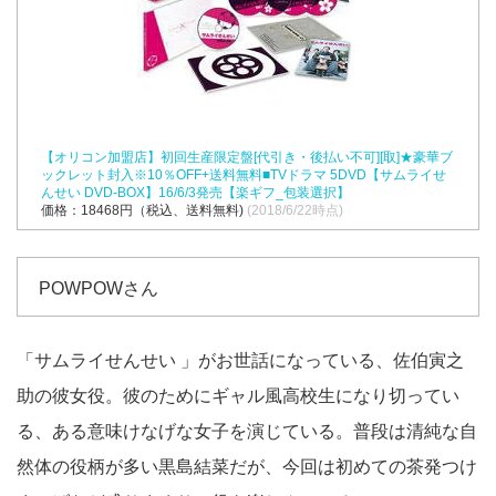
【オリコン加盟店】初回生産限定盤[代引き・後払い不可][取]★豪華ブ
ックレット封入※10％OFF+送料無料■TVドラマ 5DVD【サムライせ
んせい DVD-BOX】16/6/3発売【楽ギフ_包装選択】
価格：18468円（税込、送料無料)
(2018/6/22時点)
POWPOWさん
「サムライせんせい 」がお世話になっている、佐伯寅之
助の彼女役。彼のためにギャル風高校生になり切ってい
る、ある意味けなげな女子を演じている。普段は清純な自
然体の役柄が多い黒島結菜だが、今回は初めての茶発つけ