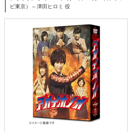
ビ東京） – 津田ヒロミ 役