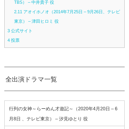
TBS） – 中井貴子 役
2.11
アオイホノオ（2014年7月25日 – 9月26日、テレビ
東京） – 津田ヒロミ 役
3
公式サイト
4
投票
全出演ドラマ一覧
行列の女神～らーめん才遊記～（2020年4月20日 – 6
月8日 、テレビ東京） – 汐見ゆとり 役