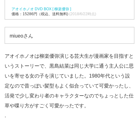
アオイホノオ DVD BOX [ 柳楽優弥 ]
価格：15286円（税込、送料無料)
(2018/6/22時点)
miueoさん
アオイホノオは柳楽優弥演じる芸大生が漫画家を目指すと
いうストーリーで、黒島結菜は同じ大学に通う主人公に思
いを寄せる女の子を演じていました。1980年代という設
定なので昔っぽい髪型もよく似合っていて可愛かったし、
活発で少し変わり者のキャラクターなのでちょっとした仕
草や喋り方がすごく可愛かったです。
.