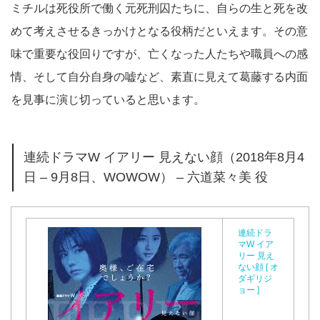
ミチルは死役所で働く元死刑囚たちに、自らの生と死を改
めて考えさせるきっかけとなる役柄だといえます。その意
味で重要な役回りですが、亡くなった人たちや職員への感
情、そして自分自身の嘘など、素直に見えて葛藤する内面
を見事に演じ切っていると思います。
連続ドラマW イアリー 見えない顔（2018年8月4
日 – 9月8日、WOWOW） – 六道菜々美 役
連続ドラ
マW イア
リー 見え
ない顔 [ オ
ダギリジ
ョー ]