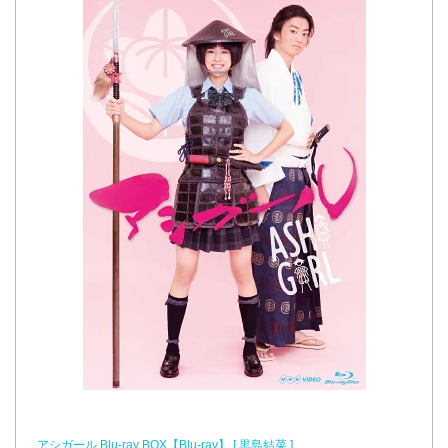
アシガール Blu-ray BOX【Blu-ray】 [ 黒島結菜 ]