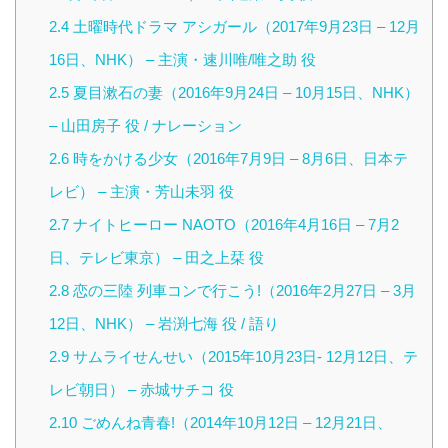
2.4
土曜時代ドラマ アシガール（2017年9月23日 – 12月
16日、NHK） – 主演・速川唯/唯之助 役
2.5
夏目漱石の妻（2016年9月24日 – 10月15日、NHK）
– 山田房子 役 / ナレーション
2.6
時をかける少女（2016年7月9日 – 8月6日、日本テ
レビ） – 主演・芳山未羽 役
2.7
ナイトヒーロー NAOTO（2016年4月16日 – 7月2
日、テレビ東京） – 田之上栞 役
2.8
恋の三陸 列車コンで行こう!（2016年2月27日 – 3月
12日、NHK） – 岩渕七海 役 / 語り
2.9
サムライせんせい（2015年10月23日- 12月12日、テ
レビ朝日） – 赤城サチコ 役
2.10
ごめんね青春!（2014年10月12日 – 12月21日、