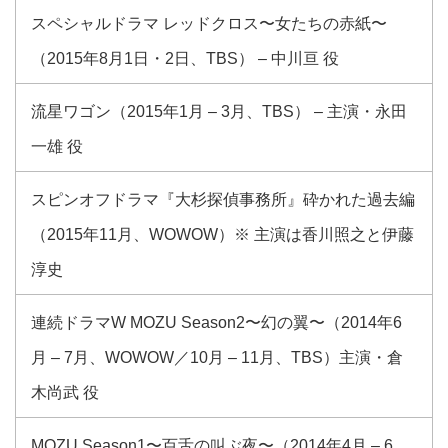
スペシャルドラマ レッドクロス〜女たちの赤紙〜
（2015年8月1日・2日、TBS） – 中川亘 役
流星ワゴン（2015年1月 – 3月、TBS） – 主演・永田
一雄 役
スピンオフドラマ『大杉探偵事務所』砕かれた過去編
（2015年11月、WOWOW）※ 主演は香川照之と伊藤
淳史
連続ドラマW MOZU Season2〜幻の翼〜（2014年6
月 – 7月、WOWOW／10月 – 11月、TBS）主演・倉
木尚武 役
MOZU Season1〜百舌の叫ぶ夜〜（2014年4月 – 6