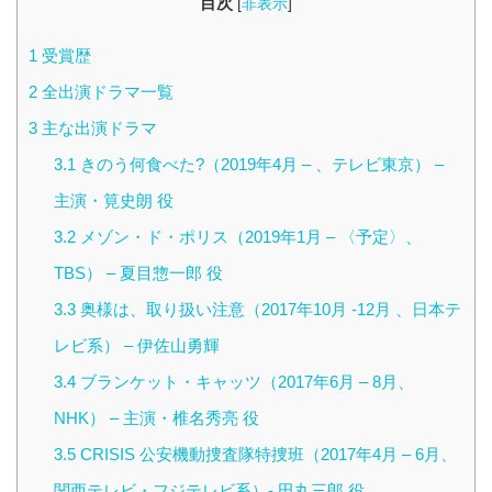
目次
[
非表示
]
1
受賞歴
2
全出演ドラマ一覧
3
主な出演ドラマ
3.1
きのう何食べた?（2019年4月 – 、テレビ東京） –
主演・筧史朗 役
3.2
メゾン・ド・ポリス（2019年1月 – 〈予定〉、
TBS） – 夏目惣一郎 役
3.3
奥様は、取り扱い注意（2017年10月 -12月 、日本テ
レビ系） – 伊佐山勇輝
3.4
ブランケット・キャッツ（2017年6月 – 8月、
NHK） – 主演・椎名秀亮 役
3.5
CRISIS 公安機動捜査隊特捜班（2017年4月 – 6月、
関西テレビ・フジテレビ系）- 田丸三郎 役