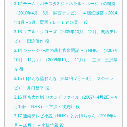
3.12
チーム・バチスタ2 ジェネラル・ルージュの凱旋
（2010年4月 – 6月、関西テレビ） – 4 螺鈿迷宮（2014
年1月 – 3月、関西テレビ）速水晃一 役
3.13
リアル・クローズ（2009年10月 – 12月、関西テレ
ビ） – 田渕優作 役
3.14
ジャッジ 〜島の裁判官奮闘記〜（NHK）（2007年
10月 – 11月）II （2008年10月 – 11月） – 主演・三沢恭
介 役
3.15
山おんな壁おんな（2007年7月 – 9月、フジテレ
ビ） – 井口昌平 役
3.16
怪奇大作戦 セカンドファイル（2007年4月2日 – 4
月16日、NHK） – 主演・牧史郎 役
3.17
連続テレビ小説（NHK）とと姉ちゃん（2016年4
月 – 10月 ） – 小橋竹蔵 役