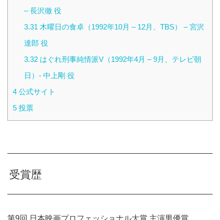
– 長沢徹 役
3.31
木曜日の食卓（1992年10月 – 12月、TBS） – 宮沢
達郎 役
3.32
はぐれ刑事純情派V（1992年4月 – 9月、テレビ朝
日）- 中上剛 役
4
公式サイト
5
投票
受賞歴
第9回 日本映画プロフェッショナル大賞 主演男優賞