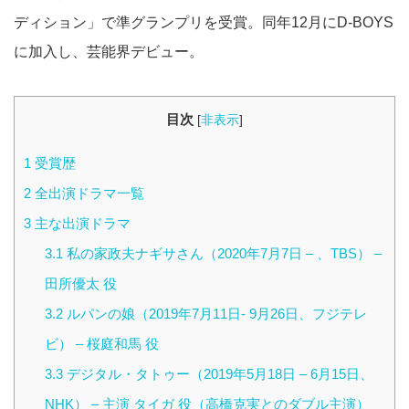
ディション」で準グランプリを受賞。同年12月にD-BOYS
に加入し、芸能界デビュー。
目次
[
非表示
]
1
受賞歴
2
全出演ドラマ一覧
3
主な出演ドラマ
3.1
私の家政夫ナギサさん（2020年7月7日 – 、TBS） –
田所優太 役
3.2
ルパンの娘（2019年7月11日- 9月26日、フジテレ
ビ） – 桜庭和馬 役
3.3
デジタル・タトゥー（2019年5月18日 – 6月15日、
NHK） – 主演 タイガ 役（高橋克実とのダブル主演）