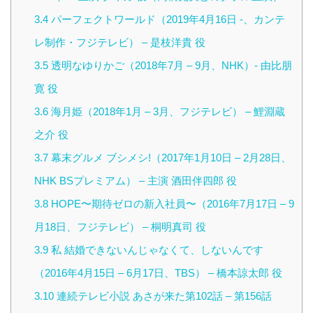
3.4
パーフェクトワールド（2019年4月16日 -、カンテ
レ制作・フジテレビ） – 是枝洋貴 役
3.5
透明なゆりかご（2018年7月 – 9月、NHK）- 由比朋
寛 役
3.6
海月姫（2018年1月 – 3月、フジテレビ） – 鯉淵蔵
之介 役
3.7
幕末グルメ ブシメシ!（2017年1月10日 – 2月28日、
NHK BSプレミアム） – 主演 酒田伴四郎 役
3.8
HOPE〜期待ゼロの新入社員〜（2016年7月17日 – 9
月18日、フジテレビ） – 桐明真司 役
3.9
私 結婚できないんじゃなくて、しないんです
（2016年4月15日 – 6月17日、TBS） – 橋本諒太郎 役
3.10
連続テレビ小説 あさが来た第102話 – 第156話