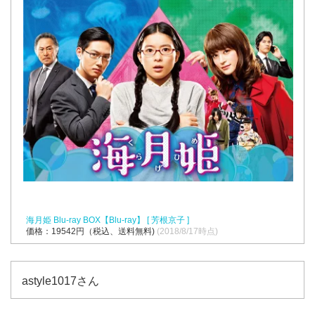
海月姫 Blu-ray BOX【Blu-ray】 [ 芳根京子 ]
価格：19542円（税込、送料無料)
(2018/8/17時点)
astyle1017さん