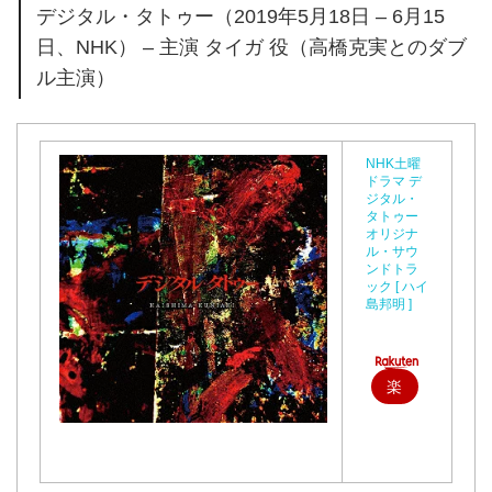
デジタル・タトゥー（2019年5月18日 – 6月15
日、NHK） – 主演 タイガ 役（高橋克実とのダブ
ル主演）
NHK土曜
ドラマ デ
ジタル・
タトゥー
オリジナ
ル・サウ
ンドトラ
ック [ ハイ
島邦明 ]
楽
天
で
購