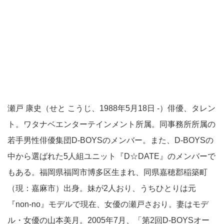
瀬戸 康史（せと こうじ、1988年5月18日 -）俳優、タレン
ト。ワタナベエンターテインメント所属。同事務所所属の
若手男性俳優集団D-BOYSのメンバー。また、D-BOYSの
中から選ばれた5人組ユニット『D☆DATE』のメンバーで
もある。福岡県福岡市博多区生まれ、同県嘉穂郡稲築町
（現：嘉麻市）出身。妹が2人おり、うちひとりは元
『non-no』モデルで現在、女優の瀬戸さおり。妻はモデ
ル・女優の山本美月。2005年7月、「第2回D-BOYSオー