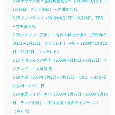
3.24
ナサケの女 〜国税局査察官〜（2010年10月21日 –
12月9日、テレビ朝日） – 赤川友也 役
3.25
タンブリング（2010年4月17日 – 6月26日、TBS）
– 竹中悠太 役
3.26
オトメン（乙男） – 有明大和 役〜夏〜（2009年8
月1日 – 9月26日、フジテレビ）〜秋〜（2009年10月13
日 – 11月3日、フジテレビ）
3.27
アタシんちの男子（2009年4月14日 – 6月23日、フ
ジテレビ） – 大蔵智 役
3.28
恋空（2008年8月2日 – 9月13日、TBS） – 主演 桜
井弘樹（ヒロ） 役
3.29
仮面ライダーキバ（2008年1月27日 – 2009年1月18
日、テレビ朝日） – 主演 紅渡 / 仮面ライダーキバ
（声） 役