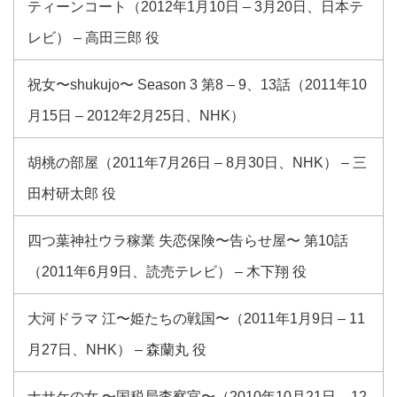
ティーンコート（2012年1月10日 – 3月20日、日本テ
レビ） – 高田三郎 役
祝女〜shukujo〜 Season 3 第8 – 9、13話（2011年10
月15日 – 2012年2月25日、NHK）
胡桃の部屋（2011年7月26日 – 8月30日、NHK） – 三
田村研太郎 役
四つ葉神社ウラ稼業 失恋保険〜告らせ屋〜 第10話
（2011年6月9日、読売テレビ） – 木下翔 役
大河ドラマ 江〜姫たちの戦国〜（2011年1月9日 – 11
月27日、NHK） – 森蘭丸 役
ナサケの女 〜国税局査察官〜（2010年10月21日 – 12