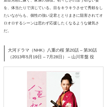
豊臣秀頼に嫁ぐ、家康の孫役。初々しさの漂う幼ない妻
を、体当たりで演じている。目をキラキラさせて秀頼をし
たいながらも、個性の強い淀君ととりまきに阻害されてオ
ロオロするシーンは思わず応援したくなるような健気さ
だ。
大河ドラマ（NHK）八重の桜 第20話 – 第30話
（2013年5月19日 – 7月28日） – 山川常盤 役