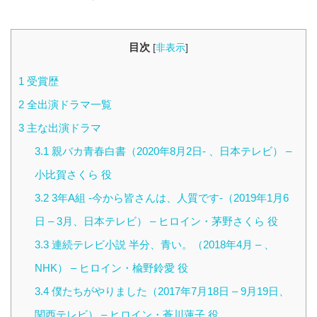
目次
[
非表示
]
1
受賞歴
2
全出演ドラマ一覧
3
主な出演ドラマ
3.1
親バカ青春白書（2020年8月2日- 、日本テレビ） –
小比賀さくら 役
3.2
3年A組 -今から皆さんは、人質です-（2019年1月6
日 – 3月、日本テレビ） – ヒロイン・茅野さくら 役
3.3
連続テレビ小説 半分、青い。（2018年4月 – 、
NHK） – ヒロイン・楡野鈴愛 役
3.4
僕たちがやりました（2017年7月18日 – 9月19日、
関西テレビ） – ヒロイン・蒼川蓮子 役