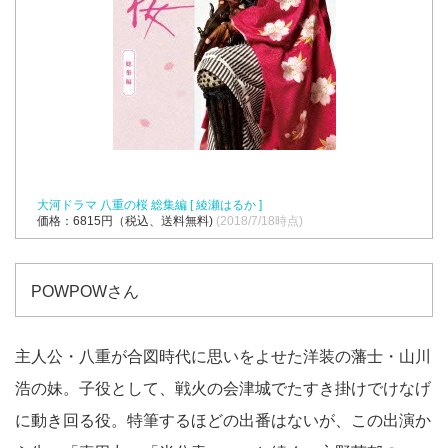
大河ドラマ 八重の桜 総集編 [ 綾瀬はるか ]
価格：6815円（税込、送料無料)
(2018/7/18時点)
POWPOWさん
主人公・八重が合図時代に思いをよせた洋装の藩士・山川
浩の妹。子役として、戦火の会津城でたすき掛けでけなげ
に動き回る役。特筆するほどの出番はないが、この出演か