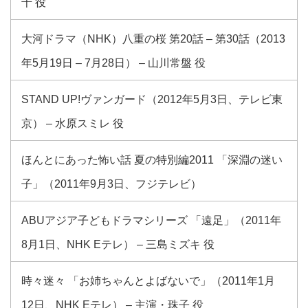
千 役
大河ドラマ（NHK）八重の桜 第20話 – 第30話（2013
年5月19日 – 7月28日） – 山川常盤 役
STAND UP!ヴァンガード（2012年5月3日、テレビ東
京） – 水原スミレ 役
ほんとにあった怖い話 夏の特別編2011 「深淵の迷い
子」（2011年9月3日、フジテレビ）
ABUアジア子どもドラマシリーズ 「遠足」（2011年
8月1日、NHK Eテレ） – 三島ミズキ 役
時々迷々 「お姉ちゃんとよばないで」（2011年1月
12日、NHK Eテレ） – 主演・珠子 役