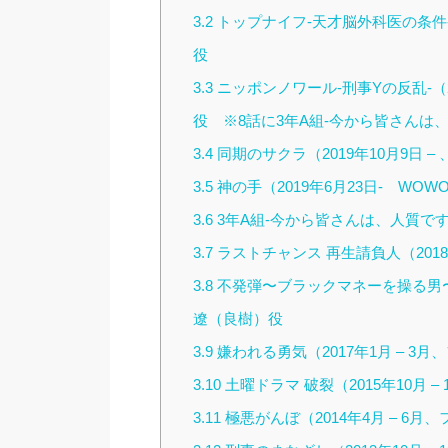
3.2
トップナイフ-天才脳外科医の条件-（2
役
3.3
ニッポンノワール-刑事Yの反乱-（20
役 ※8話に3年A組-今から皆さんは
3.4
同期のサクラ（2019年10月9日 –
3.5
神の手（2019年6月23日- WO
3.6
3年A組-今から皆さんは、人質です-（
3.7
ラストチャンス 再生請負人（2018年
3.8
不発弾〜ブラックマネーを操る男〜（20
遼（良樹）役
3.9
嫌われる勇気（2017年1月 – 3月
3.10
土曜ドラマ 破裂（2015年10月 –
3.11
極悪がんぼ（2014年4月 – 6月、