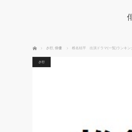
ホーム
さ行
,
俳優
椎名桔平 出演ドラマ(一覧)ランキン
さ行