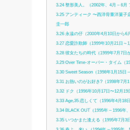
3.24
整形美人。（2002年、4月 – 6月
3.25
アンティーク 〜西洋骨董洋菓子店〜
圭一郎
3.26
永遠の仔（2000年4月10日から6
3.27
恋愛詐欺師（1999年10月21日～
3.28
彼女たちの時代（1999年7月7日
3.29
Over Time-オーバー・タイム（
3.30
Sweet Season（1998年1月15
3.31
お熱いのがお好き?（1998年7月
3.32
ドク（1996年10月17日〜12月1
3.33
Age,35 恋しくて（1996年4月
3.34
BLACK OUT（1995年 – 19
3.35
いつかまた逢える（1995年7月3
3.36
春よ、来い （1994年 – 1995年