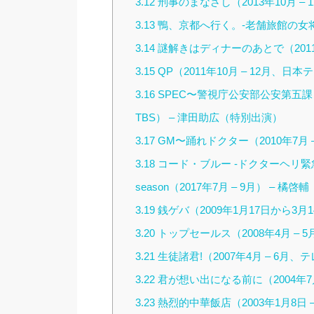
3.12
刑事のまなざし（2013年10月 – 
3.13
鴨、京都へ行く。-老舗旅館の女将日記
3.14
謎解きはディナーのあとで（2011年
3.15
QP（2011年10月 – 12月、日本
3.16
SPEC〜警視庁公安部公安第五課 未
TBS） – 津田助広（特別出演）
3.17
GM〜踊れドクター（2010年7月 –
3.18
コード・ブルー -ドクターヘリ緊急救命
season（2017年7月 – 9月） – 橘啓輔
3.19
銭ゲバ（2009年1月17日から3月
3.20
トップセールス（2008年4月 – 5
3.21
生徒諸君!（2007年4月 – 6月、
3.22
君が想い出になる前に（2004年7
3.23
熱烈的中華飯店（2003年1月8日 