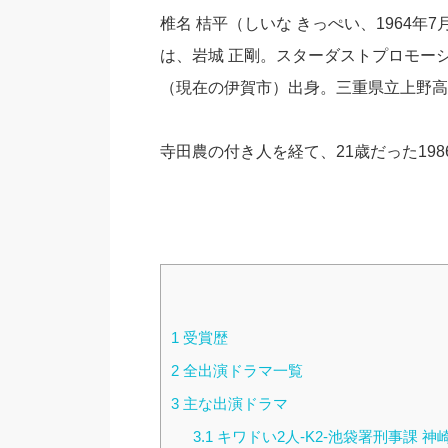
椎名 桔平（しいな きっぺい、1964年
は、岩城 正剛。スターダストプロモーシ
（現在の伊賀市）出身。三重県立上野高
寺田農の付き人を経て、21歳だった1986年
1
受賞歴
2
全出演ドラマ一覧
3
主な出演ドラマ
3.1
キワドい2人-K2-池袋署刑事課 神崎