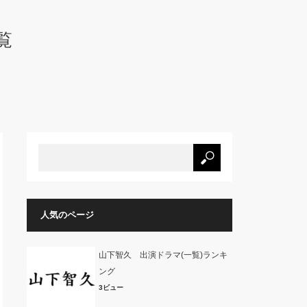
覧
人気のページ
山下智久 出演ドラマ(一覧)ランキ
ング
3ビュー