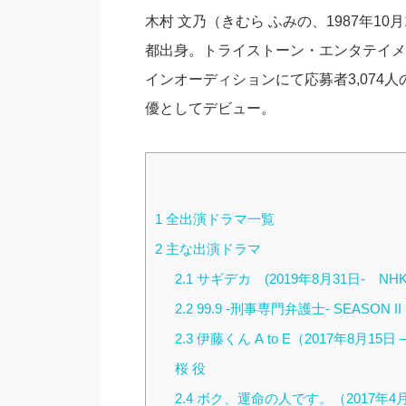
木村 文乃（きむら ふみの、1987年1
都出身。トライストーン・エンタテイメン
インオーディションにて応募者3,074
優としてデビュー。
1
全出演ドラマ一覧
2
主な出演ドラマ
2.1
サギデカ (2019年8月31日- N
2.2
99.9 -刑事専門弁護士- SEASON 
2.3
伊藤くん A to E（2017年8月15日 
桜 役
2.4
ボク、運命の人です。（2017年4月1