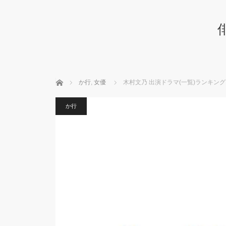
ホーム
か行
,
女優
木村文乃 出演ドラマ(一覧)ランキング
か行