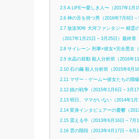
2.5
A LIFE〜愛しき人〜（2017年1月15
2.6
神の舌を持つ男（2016年7月8日 – 
2.7
放送90年 大河ファンタジー 精霊の守
（2017年1月21日 – 3月25日）最終章（
2.8
サイレーン 刑事×彼女×完全悪女（20
2.9
水晶の鼓動 殺人分析班（2016年11月
2.10
石の繭 殺人分析班（2015年8月16
2.11
マザー・ゲーム〜彼女たちの階級〜（20
2.12
銭の戦争（2015年1月6日 – 3月
2.13
明日、ママがいない（2014年1月15
2.14
変身インタビュアーの憂鬱（2013年1
2.15
震える牛（2013年6月16日 – 7月
2.16
雲の階段（2013年4月17日 – 6