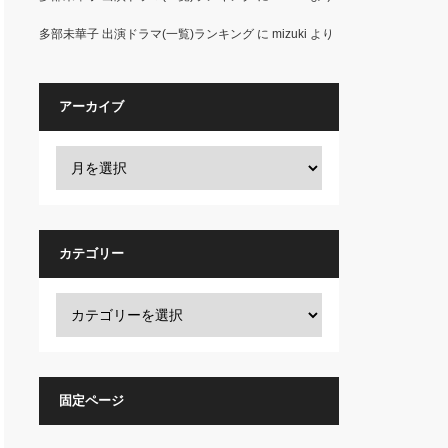
多部未華子 出演ドラマ(一覧)ランキング
に
mizuki
より
アーカイブ
カテゴリー
固定ページ