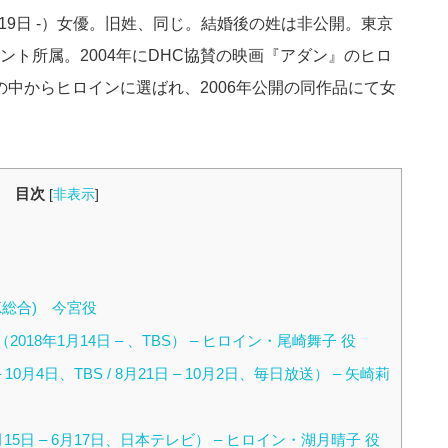
0月19日 -）女優。旧姓、同じ。結婚後の姓は非公開。東京
ト所属。2004年にDHC協賛の映画『アダン』のヒロ
人の中からヒロインに選ばれ、2006年公開の同作品にて女
目次
[
非表示
]
HK総合) 今宮役
II（2018年1月14日 – 、TBS） – ヒロイン・尾崎舞子 役
– 10月4日、TBS / 8月21日 – 10月2日、毎日放送） – 矢崎莉
5日 – 6月17日、日本テレビ） – ヒロイン・湖月晴子 役