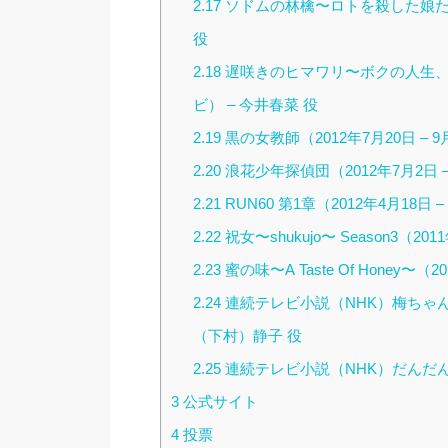
2.17
ソドムの林檎〜ロトを殺した娘たち（2
役
2.18
遅咲きのヒマワリ〜ボクの人生、リニ
ビ） – 今井春菜 役
2.19
黒の女教師（2012年7月20日 – 9
2.20
浪花少年探偵団（2012年7月2日 – 
2.21
RUN60 第1章（2012年4月18日 –
2.22
祝女〜shukujo〜 Season3（201
2.23
蜜の味〜A Taste Of Honey〜（
2.24
連続テレビ小説（NHK）梅ちゃん先生 
（下村）静子 役
2.25
連続テレビ小説（NHK）だんだん（200
3
公式サイト
4
投票