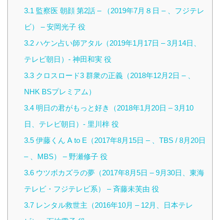
3.1
監察医 朝顔 第2話 – （2019年7月８日 – 、フジテレ
ビ） – 安岡光子 役
3.2
ハケン占い師アタル（2019年1月17日 – 3月14日、
テレビ朝日）- 神田和実 役
3.3
クロスロード3 群衆の正義（2018年12月2日 – 、
NHK BSプレミアム）
3.4
明日の君がもっと好き（2018年1月20日 – 3月10
日、テレビ朝日）- 里川梓 役
3.5
伊藤くん A to E（2017年8月15日 – 、TBS / 8月20日
– 、MBS） – 野瀬修子 役
3.6
ウツボカズラの夢（2017年8月5日 – 9月30日、東海
テレビ・フジテレビ系） – 斉藤未芙由 役
3.7
レンタル救世主（2016年10月 – 12月、日本テレ