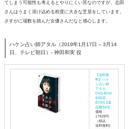
てしまう可能性も考えるとやりにくい筈なのですが、志田
さんはうまく溶け込める程度に大きな芝居をしています。
さすがに場数を踏んだ女優さんだなと感心します。
ハケン占い師アタル（2019年1月17日 – 3月14
日、テレビ朝日）- 神田和実 役
【送料無
料】ハケ
ン占い師
アタル
DVD-BOX/
杉咲花
[DVD]【返
品種別A】
価格：
17928円
（税込、
送料無料)