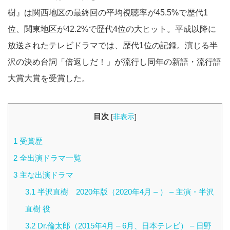
樹』は関西地区の最終回の平均視聴率が45.5%で歴代1
位、関東地区が42.2%で歴代4位の大ヒット。平成以降に
放送されたテレビドラマでは、歴代1位の記録。演じる半
沢の決め台詞「倍返しだ！」が流行し同年の新語・流行語
大賞大賞を受賞した。
目次
[
非表示
]
1
受賞歴
2
全出演ドラマ一覧
3
主な出演ドラマ
3.1
半沢直樹 2020年版（2020年4月 – ） – 主演・半沢
直樹 役
3.2
Dr.倫太郎（2015年4月 – 6月、日本テレビ） – 日野