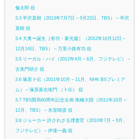
倫太郎 役
3.3
半沢直樹（2013年7月7日 – 9月22日、TBS） – 半沢
直樹 役
3.4
大奥〜誕生［有功・家光篇］（2012年10月12日 –
12月14日、TBS） – 万里小路有功 役
3.5
リーガル・ハイ（2012年4月 – 6月、フジテレビ） –
古美門研介 役
3.6
塚原卜伝（2011年10月 – 11月、NHK BSプレミア
ム） – 塚原新右衛門 （卜伝） 役
3.7
TBS開局60周年記念企画 南極大陸（2011年10月 –
12月、TBS） – 氷室晴彦 役
3.8
ジョーカー 許されざる捜査官（2010年7月 – 9月、
フジテレビ） – 伊達一義 役