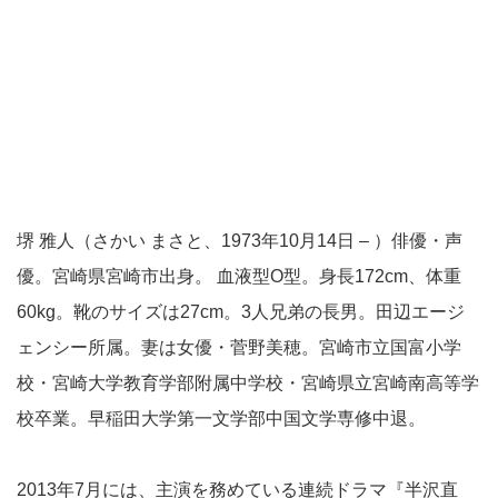
堺 雅人（さかい まさと、1973年10月14日 – ）俳優・声
優。宮崎県宮崎市出身。 血液型O型。身長172cm、体重
60kg。靴のサイズは27cm。3人兄弟の長男。田辺エージ
ェンシー所属。妻は女優・菅野美穂。宮崎市立国富小学
校・宮崎大学教育学部附属中学校・宮崎県立宮崎南高等学
校卒業。早稲田大学第一文学部中国文学専修中退。
2013年7月には、主演を務めている連続ドラマ『半沢直