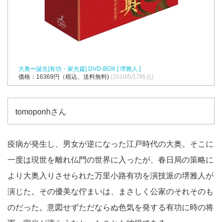
大奥〜誕生[有功・家光篇] DVD-BOX [ 堺雅人 ]
価格：16369円（税込、送料無料)
(2018/5/17時点)
tomoponhさん
疫病が発生し、男女が逆になった江戸時代の大奥。そこに
一度は現世を離れ仏門の世界に入ったが、春日局の策略に
より大奥入りさせられた万里小路有功を演技派の堺雅人が
演じた。その優美な佇まいは、まさしく公家のそれそのも
のだった。意図せずただならぬ色気を発する有功に時の将