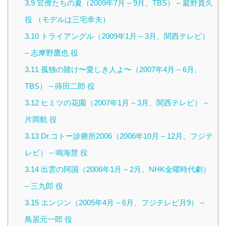
3.9
官僚たちの夏（2009年7月 – 9月、TBS） – 庭野貴久
役 （モデルは三宅幸夫）
3.10
トライアングル（2009年1月 – 3月、関西テレビ）
– 志摩野鷹也 役
3.11
孤独の賭け〜愛しき人よ〜（2007年4月 – 6月、
TBS） – 蒔田二郎 役
3.12
ヒミツの花園（2007年1月 – 3月、関西テレビ） –
片岡航 役
3.13
Dr.コトー診療所2006（2006年10月 – 12月、フジテ
レビ） – 鳴海慧 役
3.14
出雲の阿国（2006年1月 – 2月、NHK金曜時代劇）
– 三九郎 役
3.15
エンジン（2005年4月 – 6月、フジテレビ月9） –
鳥居元一郎 役