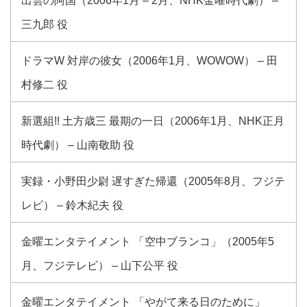
出雲の阿国（2006年1月 – 2月、NHK金曜時代劇） –
三九郎 役
ドラマW 対岸の彼女（2006年1月、WOWOW） – 田
村修二 役
新選組!! 土方歳三 最期の一日（2006年1月、NHK正月
時代劇） – 山南敬助 役
実録・小野田少尉 遅すぎた帰還（2005年8月、フジテ
レビ） – 鈴木紀夫 役
金曜エンタテイメント 「空中ブランコ」（2005年5
月、フジテレビ） – 山下公平 役
金曜エンタテイメント 「やがて来る日のために」