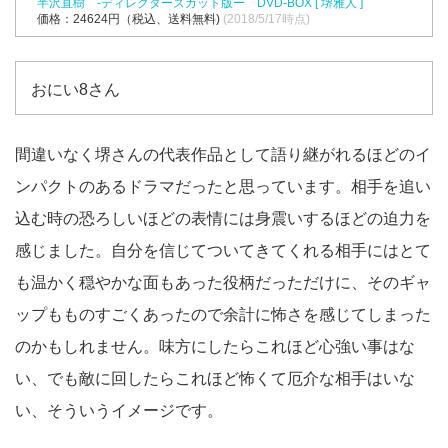
半沢直樹 -ディレクターズカット版ー DVD-BOX [ 堺雅人 ]
価格：24624円（税込、送料無料)
(2018/5/17時点)
おにい8さん
間違いなく堺さんの代表作品として語り継がれるほどのイ
ンパクトのあるドラマだったと思っています。相手を追い
込む時の恐ろしいほどの表情には身震いするほどの迫力を
感じました。自分を信じてついてきてくれる相手にはとて
も温かく穏やかな面もあった役柄だっただけに、そのギャ
ップもものすごくあったので余計に怖さを感じてしまった
のかもしれません。味方にしたらこれほど心強い事はな
い、でも敵に回したらこれほど怖くて厄介な相手はいな
い、そういうイメージです。