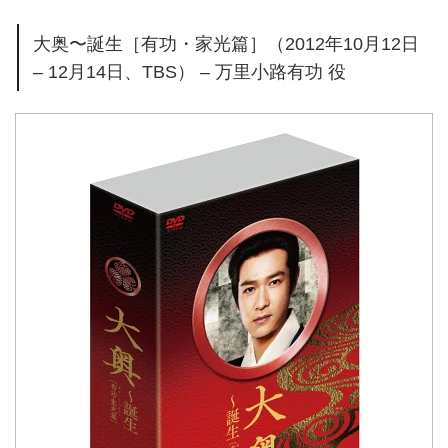
大奥〜誕生［有功・家光篇］（2012年10月12日
– 12月14日、TBS） – 万里小路有功 役