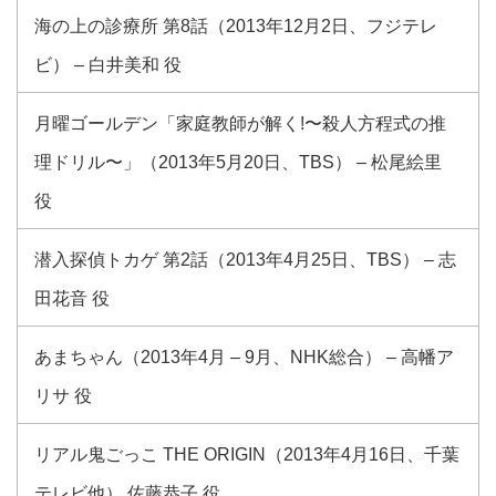
海の上の診療所 第8話（2013年12月2日、フジテレ
ビ） – 白井美和 役
月曜ゴールデン「家庭教師が解く!〜殺人方程式の推
理ドリル〜」（2013年5月20日、TBS） – 松尾絵里
役
潜入探偵トカゲ 第2話（2013年4月25日、TBS） – 志
田花音 役
あまちゃん（2013年4月 – 9月、NHK総合） – 高幡ア
リサ 役
リアル鬼ごっこ THE ORIGIN（2013年4月16日、千葉
テレビ他） 佐藤恭子 役