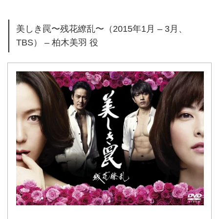
美しき罠〜残花繚乱〜（2015年1月 – 3月、
TBS） – 柏木美羽 役