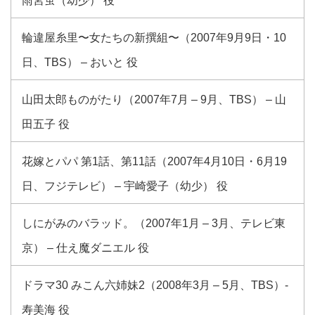
雨宮蛍（幼少） 役
輪違屋糸里〜女たちの新撰組〜（2007年9月9日・10
日、TBS） – おいと 役
山田太郎ものがたり（2007年7月 – 9月、TBS） – 山
田五子 役
花嫁とパパ 第1話、第11話（2007年4月10日・6月19
日、フジテレビ） – 宇崎愛子（幼少） 役
しにがみのバラッド。（2007年1月 – 3月、テレビ東
京） – 仕え魔ダニエル 役
ドラマ30 みこん六姉妹2（2008年3月 – 5月、TBS）-
寿美海 役