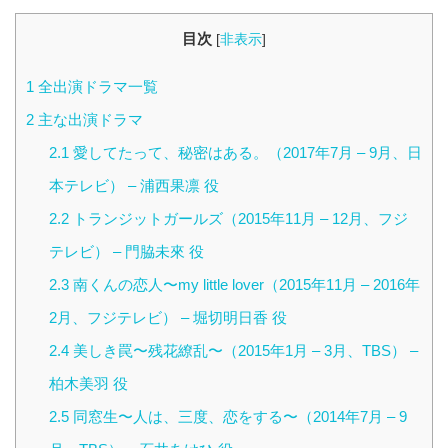
目次
[
非表示
]
1
全出演ドラマ一覧
2
主な出演ドラマ
2.1
愛してたって、秘密はある。（2017年7月 – 9月、日
本テレビ） – 浦西果凛 役
2.2
トランジットガールズ（2015年11月 – 12月、フジ
テレビ） – 門脇未來 役
2.3
南くんの恋人〜my little lover（2015年11月 – 2016年
2月、フジテレビ） – 堀切明日香 役
2.4
美しき罠〜残花繚乱〜（2015年1月 – 3月、TBS） –
柏木美羽 役
2.5
同窓生〜人は、三度、恋をする〜（2014年7月 – 9