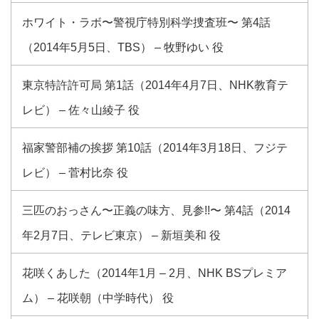
ホワイト・ラボ〜警視庁特別科学捜査班〜 第4話
（2014年5月5日、TBS） – 牧野ゆい 役
東京特許許可局 第1話（2014年4月7日、NHK教育テ
レビ） – 佐々山綾子 役
福家警部補の挨拶 第10話（2014年3月18日、フジテ
レビ） – 菅村比奈 役
三匹のおっさん〜正義の味方、見参!!〜 第4話（2014
年2月7日、テレビ東京） – 新垣美和 役
花咲くあした（2014年1月 – 2月、NHK BSプレミア
ム） – 花咲朝（中学時代） 役