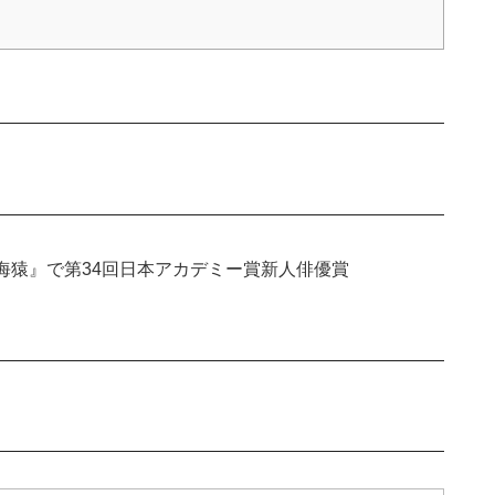
AGE 海猿』で第34回日本アカデミー賞新人俳優賞