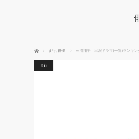
ホーム
ま行
,
俳優
三浦翔平 出演ドラマ(一覧)ランキン
ま行