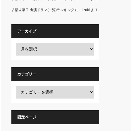
多部未華子 出演ドラマ(一覧)ランキング
に
mizuki
より
アーカイブ
カテゴリー
固定ページ