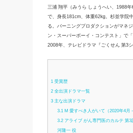
三浦 翔平（みうら しょうへい、1988
で、身長181cm、体重62kg。杉並
る。バーニングプロダクションがマネジメ
ン・スーパーボーイ・コンテスト」で「
2008年、テレビドラマ『ごくせん 第
1
受賞歴
2
全出演ドラマ一覧
3
主な出演ドラマ
3.1
M 愛すべき人がいて（2020年4月 
3.2
アライブ がん専門医のカルテ 第3話 –
河隆一 役